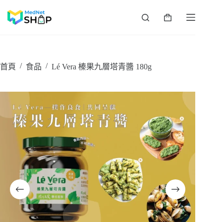
跳
至
購
主
物
要
車
內
容
/
/
首頁
食品
Lé Vera 榛果九層塔青醬 180g