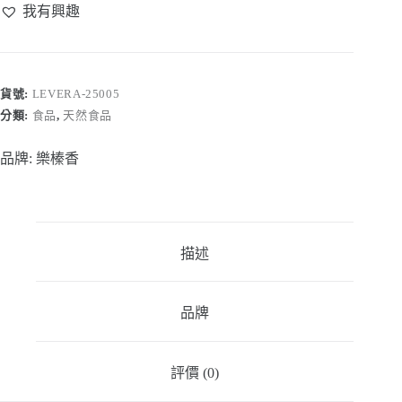
果
我有興趣
九
層
塔
青
貨號:
LEVERA-25005
醬
分類:
食品
,
天然食品
180g
數
量
品牌:
樂榛香
描述
品牌
評價 (0)