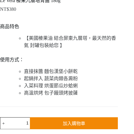
Lé Vera 榛果九層塔青醬 180g
NT$
380
商品特色
【美國榛果油 結合屏東九層塔，最天然的香
氣 封罐包裝給您 】
使用方式：
直接抹醬 麵包漢堡小餅乾
起鍋拌入 蔬菜肉類各澱粉
入菜料理 烘蛋節瓜炒蛤蜊
高溫烘烤 包子饅頭烤披薩
Lé
加入購物車
Vera
榛