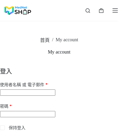
跳
至
購
主
物
要
車
內
容
/
My account
首頁
My account
登入
必
使用者名稱 或 電子郵件
*
填
必
密碼
*
填
保持登入