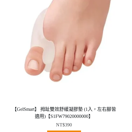
款
式。
可
在
產
品
頁
面
選
擇
選
項
【GelSmart】 拇趾雙效舒緩凝膠墊 (1入，左右腳皆
適用)【S1FW79020000000】
NT$
390