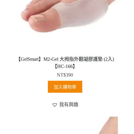
面
選
擇
選
項
【GelSmart】M2-Gel 大拇指外翻凝膠護墊 (2入)
【HC-166】
NT$
390
加入購物車
我有興趣