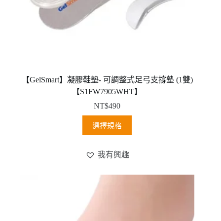
擇
選
項
【GelSmart】凝膠鞋墊- 可調整式足弓支撐墊 (1雙)
【S1FW7905WHT】
NT$
490
此
選擇規格
產
品
我有興趣
有
多
種
款
式。
可