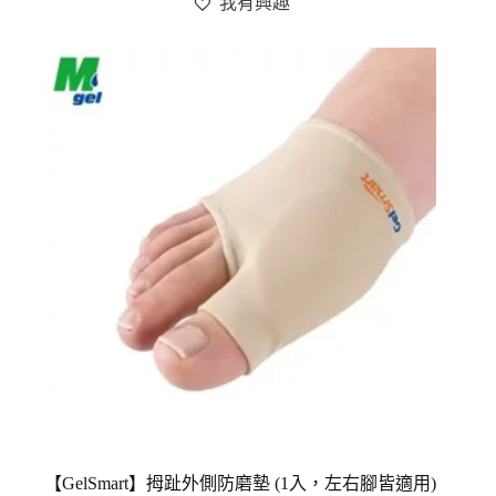
我有興趣
有
多
種
款
式。
可
在
產
品
頁
面
選
擇
選
項
【GelSmart】拇趾外側防磨墊 (1入，左右腳皆適用)