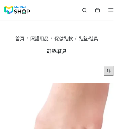
跳
至
購
主
物
要
車
內
容
/
/
/
首頁
照護用品
保健鞋款
鞋墊/鞋具
鞋墊/鞋具