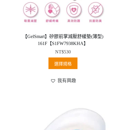
選
項
【GelSmart】矽膠前掌減壓舒緩墊(薄型)
161F【S1FW7938KHA】
NT$
530
此
選擇規格
產
品
我有興趣
有
多
種
款
式。
可
在