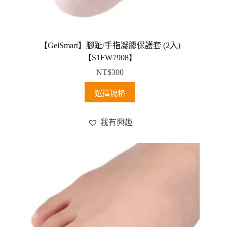
【GelSmart】腳趾/手指凝膠保護套 (2入)
【S1FW7908】
NT$
300
此
選擇規格
產
品
我有興趣
有
多
種
款
式。
可
在
產
品