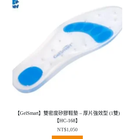
款
式。
可
在
產
品
頁
面
選
擇
選
項
【GelSmart】雙密度矽膠鞋墊 – 厚片強效型 (1雙)
【HC-168】
NT$
1,050