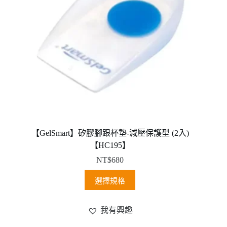
產
品
頁
面
選
擇
選
項
【GelSmart】矽膠腳跟杯墊-減壓保護型 (2入)
【HC195】
NT$
680
此
選擇規格
產
品
我有興趣
有
多