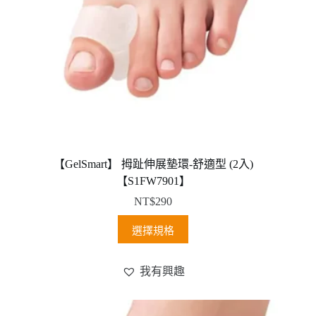
【GelSmart】 拇趾伸展墊環-舒適型 (2入)
【S1FW7901】
NT$
290
此
選擇規格
產
品
我有興趣
有
多
種