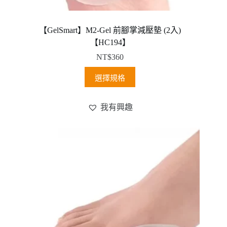
【GelSmart】M2-Gel 前腳掌減壓墊 (2入)
【HC194】
NT$
360
此
選擇規格
產
品
我有興趣
有
多
種
款
式。
可
在
產
品
頁