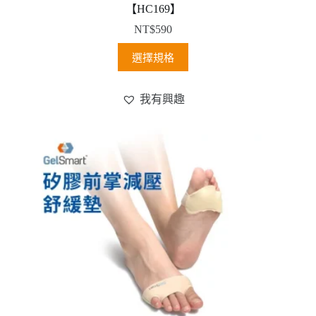
【HC169】
NT$
590
此
選擇規格
產
品
我有興趣
有
多
種
款
式。
可
在
產
品
頁
面
選
擇