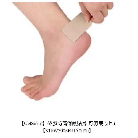
種
款
式。
可
在
產
品
頁
面
選
擇
選
項
【GelSmart】矽膠防痛保護貼片-可剪裁 (2片)
【S1FW7906KHA0000】