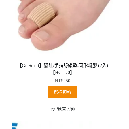
頁
面
選
擇
選
項
【GelSmart】腳趾/手指舒緩墊-圓形凝膠 (2入)
【HC-170】
NT$
250
此
選擇規格
產
品
我有興趣
有
多
種