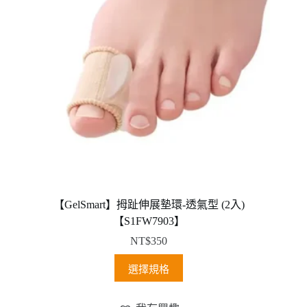
在
產
品
頁
面
選
擇
選
項
【GelSmart】拇趾伸展墊環-透氣型 (2入)
【S1FW7903】
NT$
350
此
選擇規格
產
品