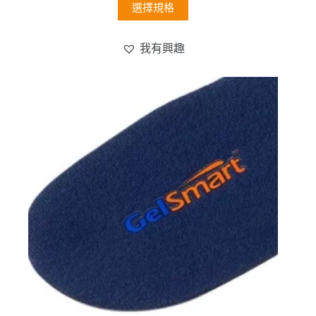
此
選擇規格
產
品
我有興趣
有
多
種
款
式。
可
在
產
品
頁
面
選
擇
選
項