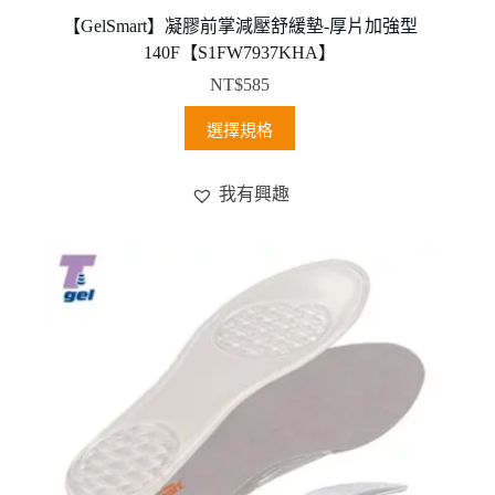
【GelSmart】凝膠前掌減壓舒緩墊-厚片加強型
140F【S1FW7937KHA】
NT$
585
此
選擇規格
產
品
我有興趣
有
多
種
款
式。
可
在
產
品
頁
面
選