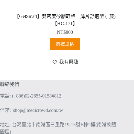
【GelSmart】雙密度矽膠鞋墊 – 薄片舒適型 (1雙)
【HC-171】
NT$
800
此
選擇規格
產
品
我有興趣
有
多
種
聯絡我們
款
式。
電話: (+886)02-2655-0158#812
可
在
信箱:
shop@medicrowd.com.tw
產
品
地址: 台灣臺北市南港區三重路19-13號E棟5樓(南港軟體
頁
園區)