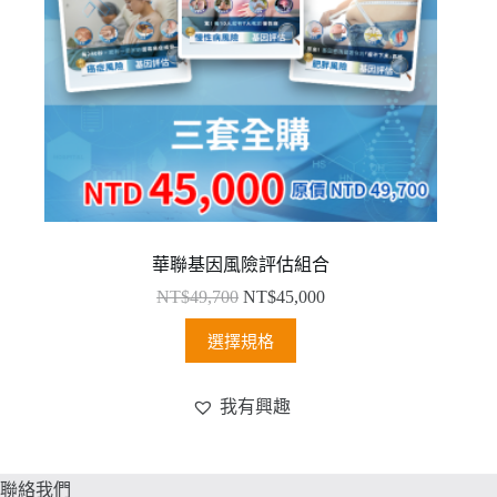
華聯基因風險評估組合
NT$
49,700
NT$
45,000
此
選擇規格
產
品
我有興趣
有
多
種
聯絡我們
款