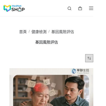
跳
至
購
主
物
要
車
內
容
/
/
首頁
健康檢測
基因風險評估
基因風險評估