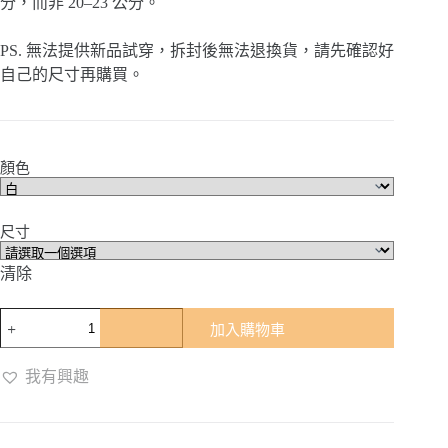
分，而非 20–23 公分。
PS. 無法提供新品試穿，拆封後無法退換貨，請先確認好
自己的尺寸再購買。
顏色
尺寸
清除
AI
加入購物車
3D
智
能
我有興趣
籃
球
襪