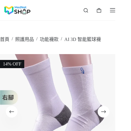
跳
至
購
主
物
要
車
內
容
/
/
/
首頁
照護用品
功能襪款
AI 3D 智能籃球襪
14% OFF