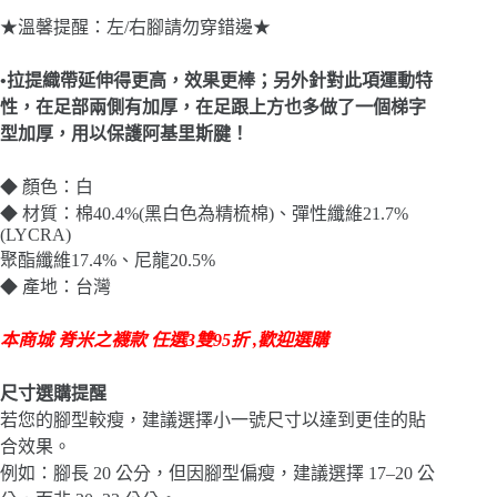
★溫馨提醒：左/右腳請勿穿錯邊★
•拉提織帶延伸得更高，效果更棒；另外針對此項運動特
性，在足部兩側有加厚，在足跟上方也多做了一個梯字
型加厚，用以保護阿基里斯腱！
◆ 顏色：白
◆ 材質：棉40.4%(黑白色為精梳棉)、彈性纖維21.7%
(LYCRA)
聚酯纖維17.4%、尼龍20.5%
◆ 產地：台灣
本商城 脊米之襪款 任選3雙95折 ,歡迎選購
尺寸選購提醒
若您的腳型較瘦，建議選擇小一號尺寸以達到更佳的貼
合效果。
例如：腳長 20 公分，但因腳型偏瘦，建議選擇 17–20 公