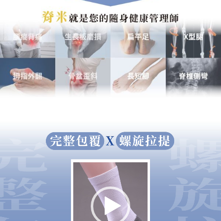
視
訊
播
放
器