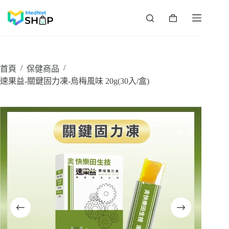
跳
至
購
主
物
要
車
內
容
/
/
首頁
保健商品
速果益-關鍵固力凍-烏梅風味 20g(30入/盒)