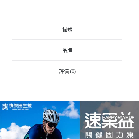
盒)
數
量
描述
品牌
評價 (0)