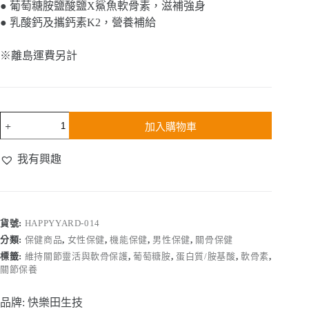
● 葡萄糖胺鹽酸鹽X鯊魚軟骨素，滋補強身
● 乳酸鈣及攜鈣素K2，營養補給
※離島運費另計
速
加入購物車
果
益-
我有興趣
關
鍵
固
力
凍-
貨號:
HAPPYYARD-014
烏
分類:
保健商品
,
女性保健
,
機能保健
,
男性保健
,
關骨保健
梅
標籤:
維持關節靈活與軟骨保護
,
葡萄糖胺
,
蛋白質/胺基酸
,
軟骨素
,
風
關節保養
味
20g(30
品牌:
快樂田生技
入/