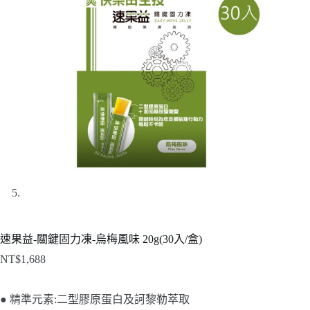
速果益-關鍵固力凍-烏梅風味 20g(30入/盒)
NT$
1,688
● 精準元素:二型膠原蛋白及訶黎勒萃取