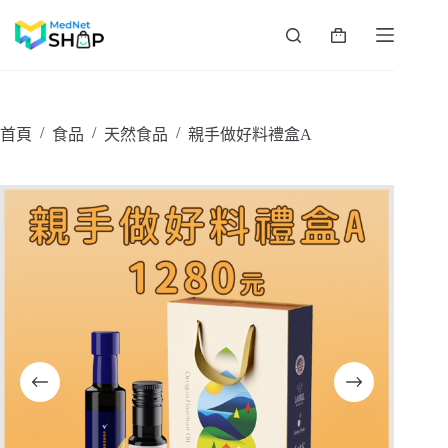
跳
至
購
主
物
要
車
內
容
/
/
/
首頁
食品
天然食品
親手做好料禮盒A