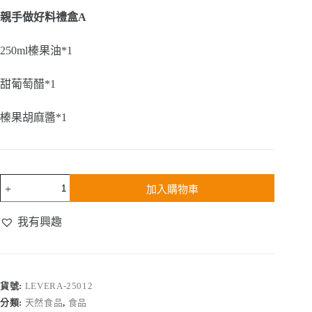
親手做好料禮盒A
250ml榛果油*1
甜葡萄醋*1
榛果胡麻醬*1
親
加入購物車
手
做
我有興趣
好
料
禮
盒
A
貨號:
LEVERA-25012
數
分類:
天然食品
,
食品
量