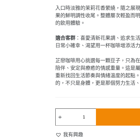
入口時淡雅的茉莉花香縈繞，隨之展
果的鮮明調性收尾。整體層次輕盈而
的飲用體驗。
適合客群
：喜愛清新花果調、追求生
日常小確幸、渴望用一杯咖啡增添活
芷戀咖啡用心挑選每一顆豆子，只為
陪伴、安定與療癒的情感重量。這是屬
重新找回生活節奏與情緒溫度的起點
的，不只是身體，更是那個努力生活
衣
索
比
亞-
我有興趣
古