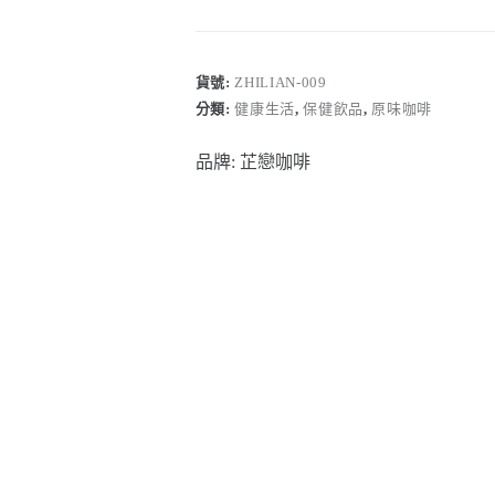
吉-
牡
丹
貨號:
ZHILIAN-009
藝
伎-
分類:
健康生活
,
保健飲品
,
原味咖啡
日
曬
品牌:
芷戀咖啡
(淺
焙)
數
量