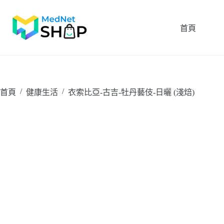
跳
至
首頁
主
要
內
容
/
/
首頁
健康生活
衣索比亞-古吉-牡丹藝伎-日曬 (淺焙)