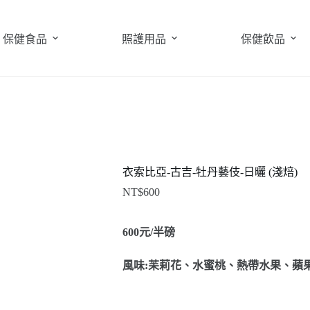
保健食品
照護用品
保健飲品
衣索比亞-古吉-牡丹藝伎-日曬 (淺焙)
NT$
600
600
元
/半磅
風味
:
苿莉花
、水蜜桃、熱帶水果、
蘋