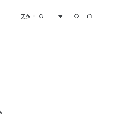
♥
更多
購
物
車
果