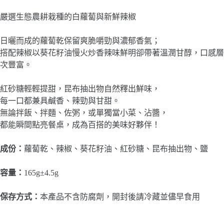
嚴選生態農耕栽種的白蘿蔔與新鮮辣椒
日曬而成的蘿蔔乾保留爽脆嚼勁與濃郁香氣；
撘配辣椒以葵花籽油慢火炒香辣味鮮明卻帶著溫潤甘醇，口感層
次豐富。
紅砂糖輕輕提甜，昆布抽出物自然釋出鮮味，
每一口都兼具鹹香、辣勁與甘甜。
無論拌飯、拌麵、佐粥，或單獨當小菜、沾醬，
都能瞬間點亮餐桌，成為百搭的美味好夥伴！
成份：
蘿蔔乾、辣椒、葵花籽油、紅砂糖、昆布抽出物、鹽
容量：
165g±4.5g
保存方式：
本產品不含防腐劑，開封後請冷藏並儘早食用