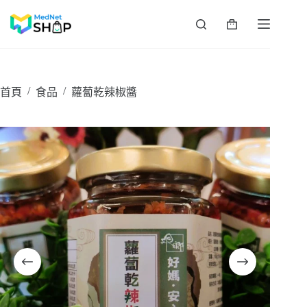
跳
至
購
主
物
要
車
內
容
/
/
首頁
食品
蘿蔔乾辣椒醬