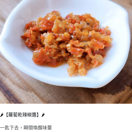
🌶️【蘿蔔乾辣椒醬】🌶️
一匙下去，瞬間喚醒味蕾