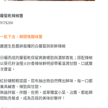
蘿蔔乾辣椒醬
NT$
200
一匙下去，瞬間喚醒味蕾
嚴選生態農耕栽種的白蘿蔔與新鮮辣椒
日曬而成的蘿蔔乾保留爽脆嚼勁與濃郁香氣；撘配辣椒
以葵花籽油慢火炒香辣味鮮明卻帶著溫潤甘醇，口感層
次豐富。
紅砂糖輕輕提甜，昆布抽出物自然釋出鮮味，每一口都
兼具鹹香、辣勁與甘甜。
無論拌飯、拌麵、佐粥，或單獨當小菜、沾醬，都能瞬
間點亮餐桌，成為百搭的美味好夥伴！