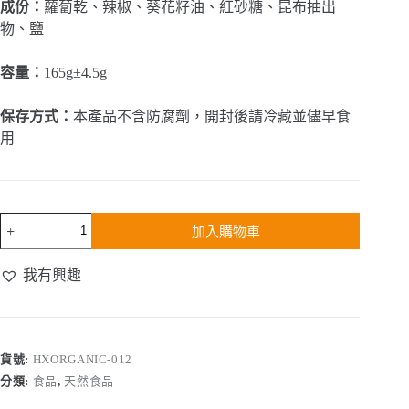
成份：
蘿蔔乾、辣椒、葵花籽油、紅砂糖、昆布抽出
物、鹽
容量：
165g±4.5g
保存方式：
本產品不含防腐劑，開封後請冷藏並儘早食
用
蘿
加入購物車
蔔
乾
我有興趣
辣
椒
醬
數
量
貨號:
HXORGANIC-012
分類:
食品
,
天然食品