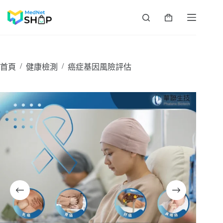
跳
至
購
主
物
要
車
內
容
/
/
首頁
健康檢測
癌症基因風險評估