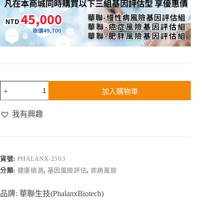
癌
加入購物車
症
基
我有興趣
因
風
險
評
估
貨號:
PHALANX-2503
數
分類:
健康檢測
,
基因風險評估
,
疾病風險
量
品牌:
華聯生技(PhalanxBiotech)