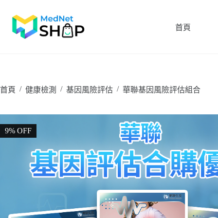
跳
至
首頁
主
要
內
容
/
/
/
首頁
健康檢測
基因風險評估
華聯基因風險評估組合
9% OFF