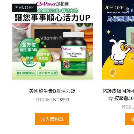
39% OFF
20% OFF
美國維生素B群活力錠
悠護皮膚呵護禮
膏 按壓瓶10
NT$
980
NT$
599
NT$
1
加入購物車