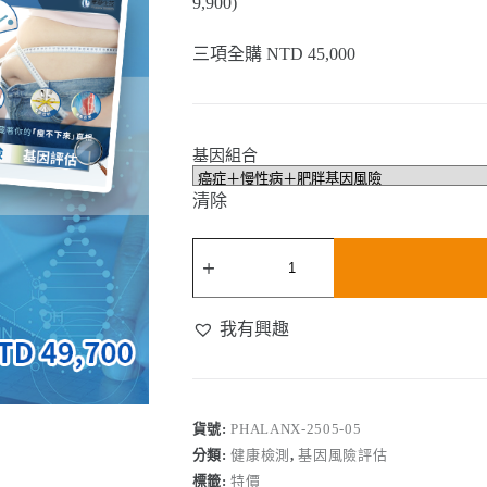
9,900)
三項全購 NTD 45,000
基因組合
清除
華
聯
基
因
我有興趣
風
險
評
估
貨號:
PHALANX-2505-05
組
合
分類:
健康檢測
,
基因風險評估
數
標籤:
特價