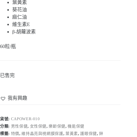
葉黃素
葵花油
麻仁油
維生素E
β-胡蘿波素
60粒/瓶
已售完
我有興趣
貨號:
CAPOWER-010
分類:
男性保健
,
女性保健
,
樂齡保健
,
機能保健
標籤:
特價
,
維持晶亮與視網膜保護
,
葉黃素
,
護眼保健
,
鋅