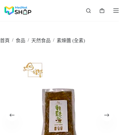
跳
至
購
主
物
要
車
內
容
/
/
/
首頁
食品
天然食品
素燥醬 (全素)