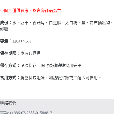
​※圖片僅供參考，以實際商品為主
​成份：
水、豆干、香菇角、白芝麻、太白粉、鹽、昆布抽出物、
砂糖
容量：
120g+4.5%
保存期限：
冷凍18個月
保存方式：
冷凍保存，開封後請儘速食用完畢
食用方式：
將醬料包退凍，加熱後拌飯或拌麵即可食用。
聯絡我們
電話: (+886)02-2655-0158#812