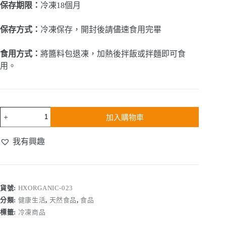
保存期限：
冷凍18個月
保存方式：
冷凍保存，開封後請儘速食用完畢
食用方式：
將醬料包退凍，加熱後拌飯或拌麵即可食
用。
素
加入購物車
燥
醬
我有興趣
(全
素)
數
量
貨號:
HXORGANIC-023
分類:
健康生活
,
天然食品
,
食品
標籤:
冷凍商品