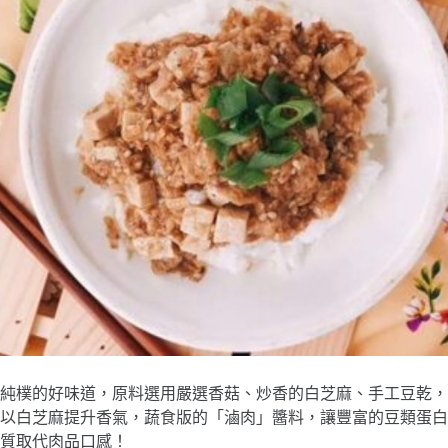
​​純樸的好味道，原料選用嚴選香菇、炒香的白芝麻、手工豆乾，
以白芝麻提升香氣，蔬食版的「滷肉」醬料，讓豐富的豆類蛋白
質取代肉品口感！