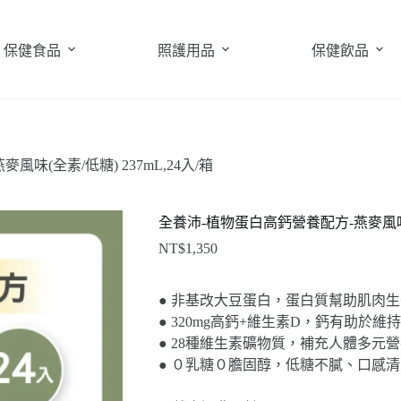
保健食品
照護用品
保健飲品
味(全素/低糖) 237mL,24入/箱
全養沛-植物蛋白高鈣營養配方-燕麥風味(全素
NT$
1,350
● 非基改大豆蛋白，蛋白質幫助肌肉生
● 320mg高鈣+維生素D，鈣有助於維
● 28種維生素礦物質，補充人體多元
● ０乳糖０膽固醇，低糖不膩、口感清