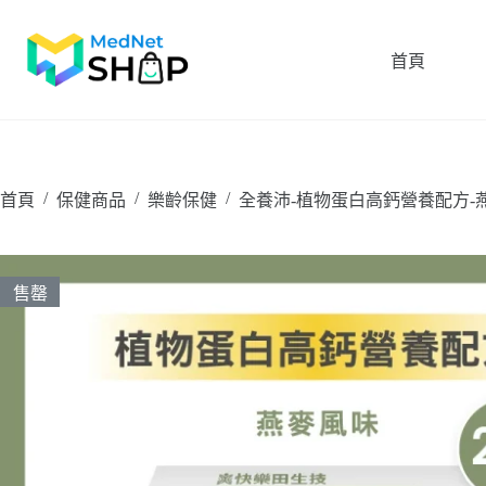
跳
至
首頁
主
要
內
容
/
/
/
首頁
保健商品
樂齡保健
全養沛-植物蛋白高鈣營養配方-燕麥風
售罄