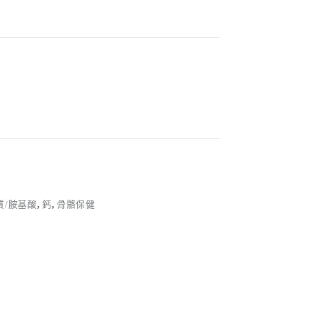
質/胺基酸
,
鈣
,
骨骼保健