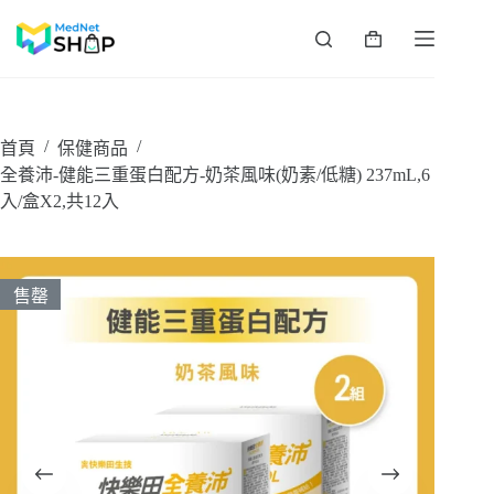
跳
至
購
主
物
要
車
內
容
/
/
首頁
保健商品
全養沛-健能三重蛋白配方-奶茶風味(奶素/低糖) 237mL,6
入/盒X2,共12入
售罄