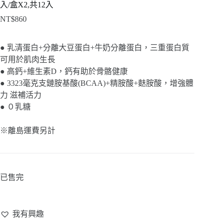
入/盒X2,共12入
NT$
860
● 乳清蛋白+分離大豆蛋白+牛奶分離蛋白，三重蛋白質
可用於肌肉生長
● 高鈣+維生素D，鈣有助於骨骼健康
● 3323毫克支鏈胺基酸(BCAA)+精胺酸+麩胺酸，增強體
力 滋補活力
● ０乳糖
※離島運費另計
已售完
我有興趣