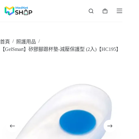
跳
至
購
主
物
要
車
內
容
/
/
首頁
照護用品
【GelSmart】矽膠腳跟杯墊-減壓保護型 (2入)【HC195】