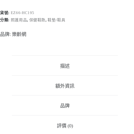
墊-
減
貨號:
EZ66-HC195
壓
分類:
照護用品
,
保健鞋款
,
鞋墊/鞋具
保
護
品牌:
樂齡網
型
(2
入)
【HC195】
數
描述
量
額外資訊
品牌
評價 (0)