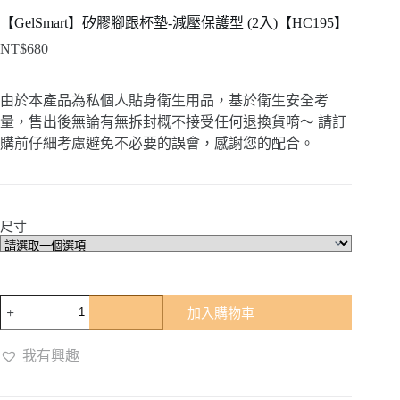
【GelSmart】矽膠腳跟杯墊-減壓保護型 (2入)【HC195】
NT$
680
由於本產品為私個人貼身衛生用品，基於衛生安全考
量，售出後無論有無拆封概不接受任何退換貨唷～ 請訂
購前仔細考慮避免不必要的誤會，感謝您的配合。
尺寸
【GelSmart】
加入購物車
矽
膠
我有興趣
腳
跟
杯