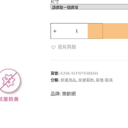
尺寸
【GelSmart】
矽
膠
前
我有興趣
掌
減
壓
舒
貨號:
EZ66-S1FW7938KHA
緩
墊
分類:
照護用品
,
保健鞋款
,
鞋墊/鞋具
(薄
型)
品牌:
樂齡網
161F【S1FW7938KHA】
數
量