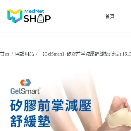
跳
至
首頁
主
要
內
容
/
/
首頁
照護用品
【GelSmart】矽膠前掌減壓舒緩墊(薄型) 161F