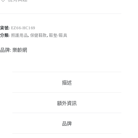
外
側
防
磨
墊
貨號:
EZ66-HC169
(1
分類:
照護用品
,
保健鞋款
,
鞋墊/鞋具
入，
左
品牌:
樂齡網
右
腳
皆
適
用)
描述
【HC169】
數
量
額外資訊
品牌