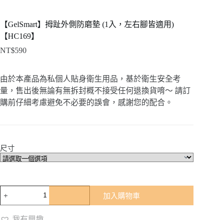
【GelSmart】拇趾外側防磨墊 (1入，左右腳皆適用)
【HC169】
NT$
590
由於本產品為私個人貼身衛生用品，基於衛生安全考
量，售出後無論有無拆封概不接受任何退換貨唷～ 請訂
購前仔細考慮避免不必要的誤會，感謝您的配合。
尺寸
【GelSmart】
加入購物車
拇
趾
我有興趣