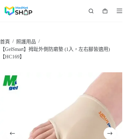
跳
至
購
主
物
要
車
內
容
/
/
首頁
照護用品
【GelSmart】拇趾外側防磨墊 (1入，左右腳皆適用)
【HC169】