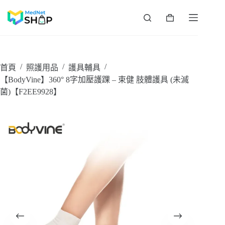
跳
至
購
主
物
要
車
內
容
/
/
/
首頁
照護用品
護具輔具
【BodyVine】360° 8字加壓護踝 – 束健 肢體護具 (未滅
菌)【F2EE9928】