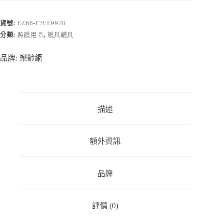
護
踝
貨號:
EZ66-F2EE9928
-
分類:
照護用品
,
護具輔具
束
健
肢
品牌:
樂齡網
體
護
具
(未
滅
描述
菌)
【F2EE9928】
數
額外資訊
量
品牌
評價 (0)