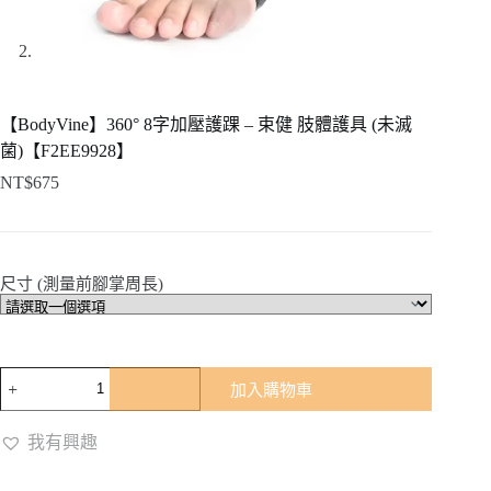
【BodyVine】360° 8字加壓護踝 – 束健 肢體護具 (未滅
菌)【F2EE9928】
NT$
675
尺寸 (測量前腳掌周長)
【BodyVine】
加入購物車
360°
8
字
我有興趣
加
壓