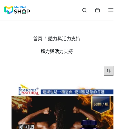
跳
至
購
主
物
要
車
內
容
/
首頁
體力與活力支持
體力與活力支持