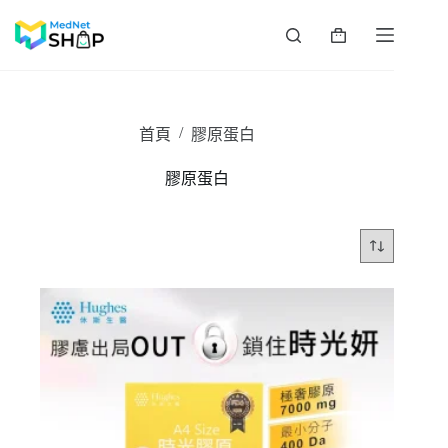
跳
至
購
主
物
要
車
內
容
/
首頁
膠原蛋白
膠原蛋白