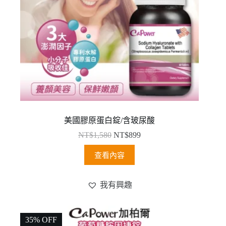
美國膠原蛋白錠/含玻尿酸
NT$
1,580
NT$
899
查看內容
我有興趣
35% OFF