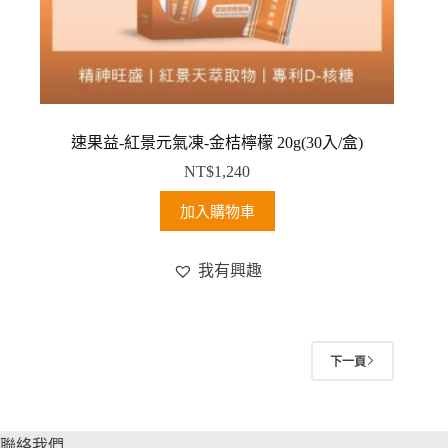
速果益-紅景元氣凍-金桔檸檬 20g(30入/盒)
NT$
1,240
加入購物車
我有興趣
下一頁
聯絡我們