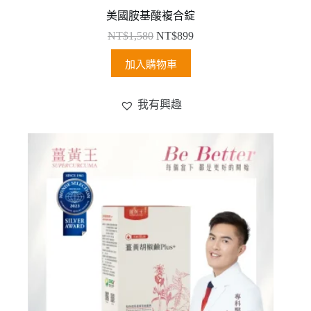
美國胺基酸複合錠
NT$
1,580
NT$
899
加入購物車
我有興趣