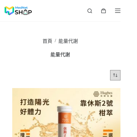
跳
至
購
主
物
要
車
內
容
/
首頁
能量代謝
能量代謝