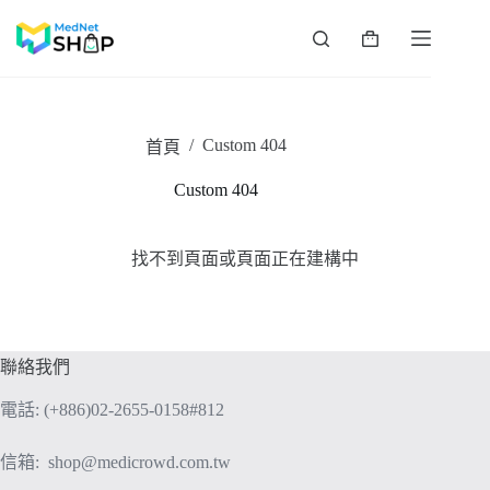
跳
至
購
主
物
要
車
內
容
/
Custom 404
首頁
Custom 404
找不到頁面或頁面正在建構中
聯絡我們
電話: (+886)02-2655-0158#812
信箱:
shop@medicrowd.com.tw